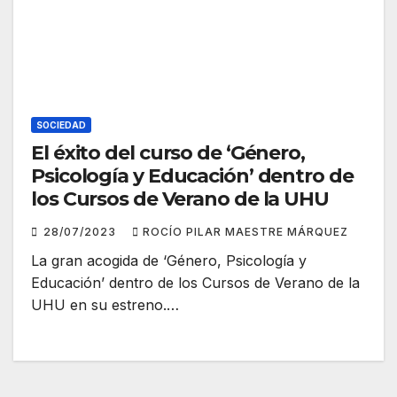
SOCIEDAD
El éxito del curso de ‘Género,
Psicología y Educación’ dentro de
los Cursos de Verano de la UHU
28/07/2023
ROCÍO PILAR MAESTRE MÁRQUEZ
La gran acogida de ‘Género, Psicología y
Educación’ dentro de los Cursos de Verano de la
UHU en su estreno.…