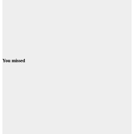
You missed
CONDADO
NIEBLA
La Junta eleva
a fase de
emergencia el
incendio de
Niebla, que
obliga al
alejamiento
preventivo de
dos aldeas