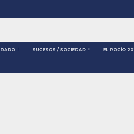
NDADO
SUCESOS / SOCIEDAD
EL ROCÍO 2
lores de la Solidaridad