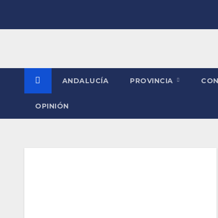
Saltar
al
contenido
ANDALUCÍA
PROVINCIA
CO
OPINIÓN
Etiqueta:
Alimentos