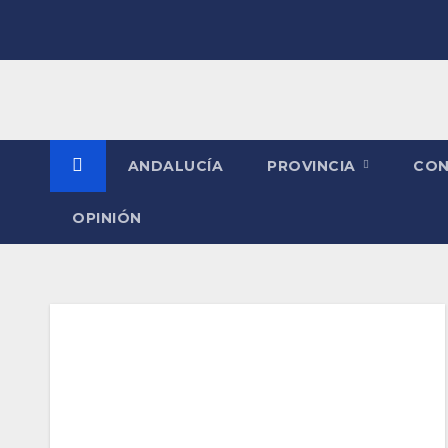
Saltar
al
contenido
ANDALUCÍA
PROVINCIA
CO
OPINIÓN
Etiqueta:
Actor