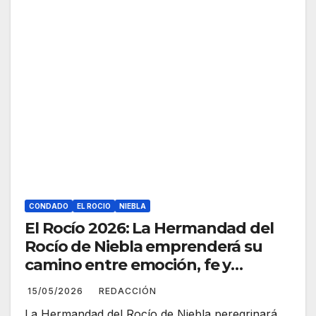
CONDADO
EL ROCIO
NIEBLA
El Rocío 2026: La Hermandad del
Rocío de Niebla emprenderá su
camino entre emoción, fe y
tradición
15/05/2026
REDACCIÓN
La Hermandad del Rocío de Niebla peregrinará