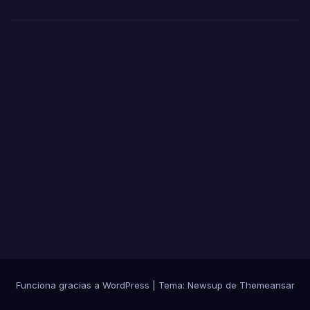
nuev
a de
los
Casti
llejo
s
Funciona gracias a WordPress
|
Tema: Newsup de
Themeansar