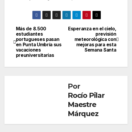
Más de 8.500
Esperanza en el cielo,
Navegación
estudiantes
previsión
portugueses pasan
meteorológica con
de
en Punta Umbría sus
mejoras para esta
vacaciones
Semana Santa
entradas
preuniversitarias
Por
Rocío Pilar
Maestre
Márquez