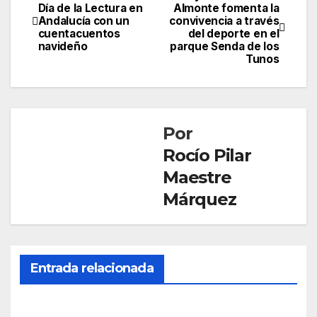
Navegación
Día de la Lectura en
Almonte fomenta la
Andalucía con un
convivencia a través
de
cuentacuentos
del deporte en el
navideño
parque Senda de los
entradas
Tunos
Por
Rocío Pilar
Maestre
Márquez
CONDADO
LA
Entrada relacionada
PALMA
Cort
adas