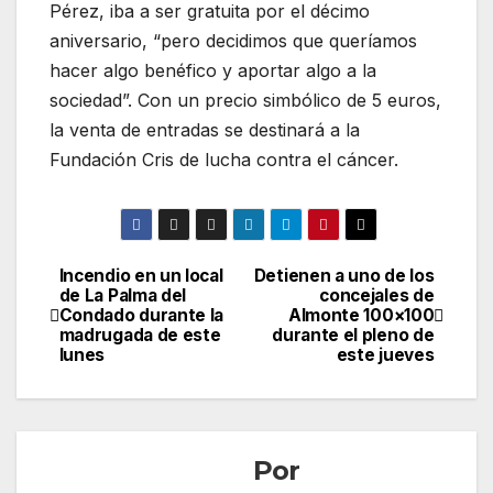
Pérez, iba a ser gratuita por el décimo
aniversario, “pero decidimos que queríamos
hacer algo benéfico y aportar algo a la
sociedad”. Con un precio simbólico de 5 euros,
la venta de entradas se destinará a la
Fundación Cris de lucha contra el cáncer.
Incendio en un local
Detienen a uno de los
Navegación
de La Palma del
concejales de
Condado durante la
Almonte 100×100
de
madrugada de este
durante el pleno de
lunes
este jueves
entradas
Por