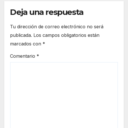
uer y
Luce
Deja una respuesta
na
del
Tu dirección de correo electrónico no será
Puer
publicada.
Los campos obligatorios están
to
marcados con
*
Comentario
*