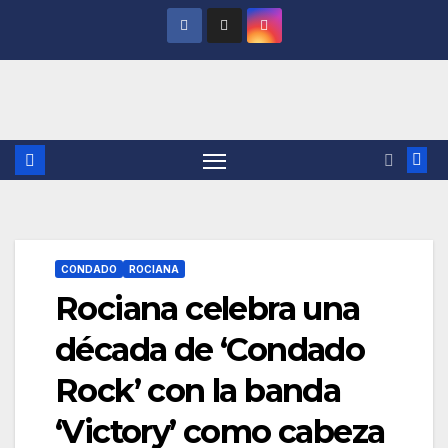
Saltar
al
contenido
CONDADO
ROCIANA
Rociana celebra una
década de ‘Condado
Rock’ con la banda
‘Victory’ como cabeza