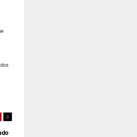
ue
 dos
bado