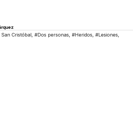
Márquez
 San Cristóbal
,
#Dos personas
,
#Heridos
,
#Lesiones
,