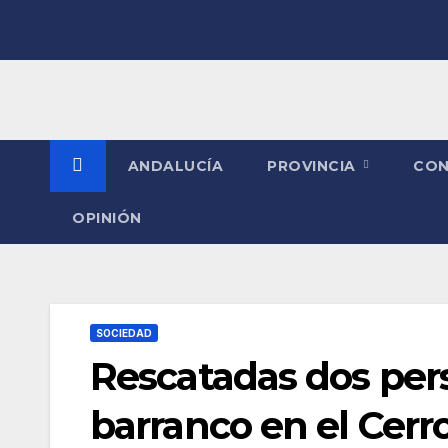
Saltar
al
contenido
ANDALUCÍA
PROVINCIA
CO
OPINIÓN
SOCIEDAD
Rescatadas dos pers
barranco en el Cerro