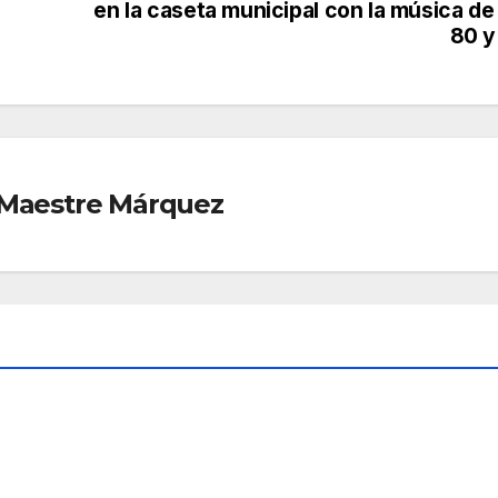
en la caseta municipal con la música de
80 y
r Maestre Márquez
AD
SOCIEDAD
¿Qu
a
é es
Sche
,
AGO 5,
nge
n?
2026