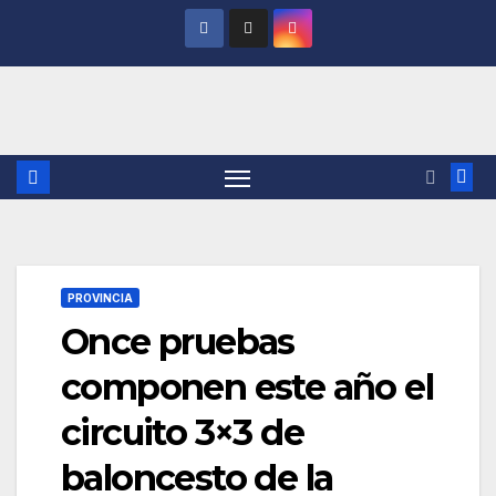
Saltar
al
contenido
PROVINCIA
Once pruebas
componen este año el
circuito 3×3 de
baloncesto de la