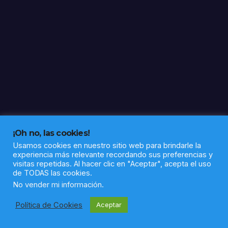
60
itine
rario
s
socio
labor
ales
en la
barri
ada
Alto
¡Oh no, las cookies!
de la
Usamos cookies en nuestro sitio web para brindarle la
experiencia más relevante recordando sus preferencias y
Mes
visitas repetidas. Al hacer clic en "Aceptar", acepta el uso
a
de TODAS las cookies.
Funciona gracias a WordPress
|
Tema: Newsup de
Themeansar
No vender mi información
.
Política de Cookies
Aceptar
Política de privacidad
Aviso legal
Sobre nosotros