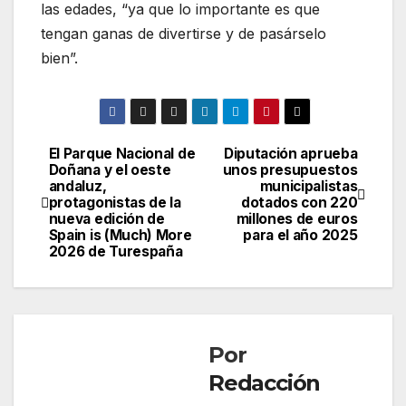
las edades, “ya que lo importante es que
tengan ganas de divertirse y de pasárselo
bien”.
El Parque Nacional de
Diputación aprueba
Navegación
Doñana y el oeste
unos presupuestos
andaluz,
municipalistas
de
protagonistas de la
dotados con 220
nueva edición de
millones de euros
entradas
Spain is (Much) More
para el año 2025
2026 de Turespaña
Por
Redacción