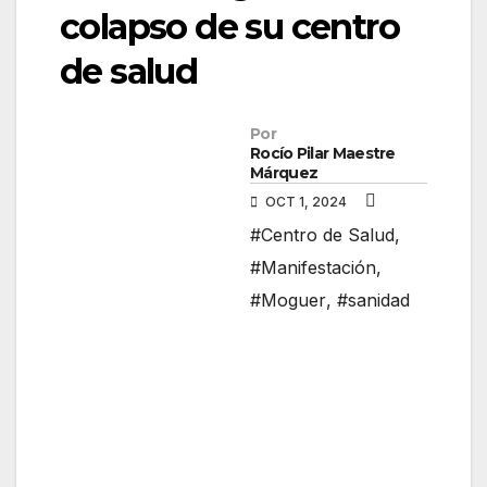
colapso de su centro
de salud
Por
Rocío Pilar Maestre
Márquez
OCT 1, 2024
#Centro de Salud
,
#Manifestación
,
#Moguer
,
#sanidad