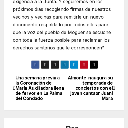
exigencia a la Junta. Y seguiremos en los
próximos días recogiendo firmas de nuestros
vecinos y vecinas para remitirle un nuevo
documento respaldado por todos ellos para
que la voz del pueblo de Moguer se escuche
con toda la fuerza posible para reclamar los
derechos sanitarios que le corresponden”.
Una semana previa a
Almonte inaugura su
Navegación
la Coronación de
temporada de
María Auxiliadora llena
conciertos con el
de
de fervor en La Palma
joven cantaor Juani
del Condado
Mora
entradas