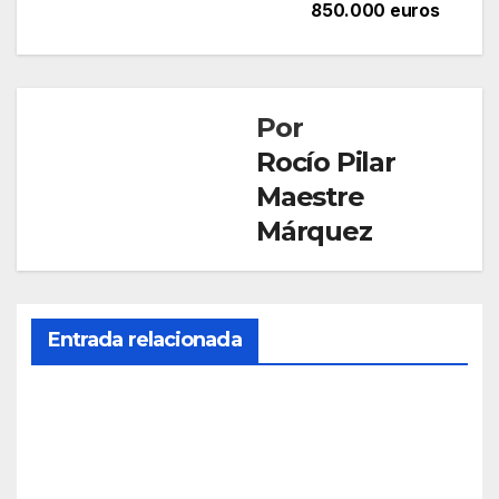
850.000 euros
Por
Rocío Pilar
Maestre
Márquez
CONOCE
EL
CONDADO
Entrada relacionada
ESCACENA
Esca
cena
infor
JUL 10,
ma
CONOCE
2026
de
EL
CONDADO