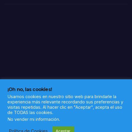
a”
¡Oh no, las cookies!
Usamos cookies en nuestro sitio web para brindarle la
experiencia más relevante recordando sus preferencias y
visitas repetidas. Al hacer clic en "Aceptar", acepta el uso
de TODAS las cookies.
Funciona gracias a WordPress
|
Tema: Newsup de
Themeansar
No vender mi información
.
Política de Cookies
Aceptar
Política de privacidad
Aviso legal
Sobre nosotros