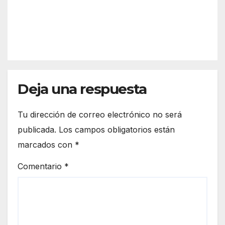
una
los
vino
play
MÁRQUE
cont
en el
a de
agio
Z
Con
Palo
s
dad
s de
o,
la
obra
Fron
de
Deja una respuesta
tera
Mart
ín
Tu dirección de correo electrónico no será
Laga
res
publicada.
Los campos obligatorios están
marcados con
*
Comentario
*