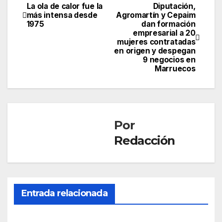
La ola de calor fue la
Diputación,
Navegación
más intensa desde
Agromartín y Cepaim
1975
dan formación
de
empresarial a 20
mujeres contratadas
entradas
en origen y despegan
9 negocios en
Marruecos
Por
Redacción
Entrada relacionada
SOCIEDAD
Mue
re