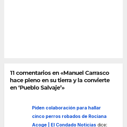
Sche
a y
AGO 5,
nge
desc
2026
n?
arta
Así
refor
funci
zar
REDACC
ona
más
IÓN
el
la
espa
front
cio
era
euro
de
peo
11 comentarios en «Manuel Carrasco
Ceut
hace pleno en su tierra y la convierte
a
en ‘Pueblo Salvaje’»
Piden colaboración para hallar
cinco perros robados de Rociana
Acoge | El Condado Noticias
dice: