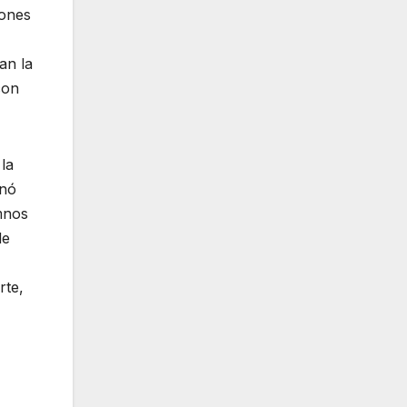
iones
an la
con
la
onó
mnos
de
rte,