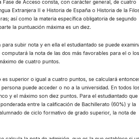
a Fase de Acceso consta, con carácter general, de cuatro
ngua Extranjera II e Historia de España o Historia de la Filo
uras; así como la materia específica obligatoria de segundo
 parte la puntuación máxima es un diez.
a para subir nota y en ella el estudiantado se puede examin
 computará la nota de las dos más favorables para el o lo
máximo de cuatro puntos.
 es superior o igual a cuatro puntos, se calculará entonces
 persona puede acceder o no a la universidad. En todos lo
inco y el máximo son diez puntos. Para el estudiantado que
 ponderada entre la calificación de Bachillerato (60%) y la
alumnado de ciclo formativo de grado superior, la nota de
se calcula la nota de admisión, que es la que establece si u