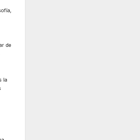
sofía,
ar de
s
 la
s
na