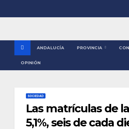
Saltar
al
contenido
ANDALUCÍA
PROVINCIA
CO
OPINIÓN
SOCIEDAD
Las matrículas de l
5,1%, seis de cada d