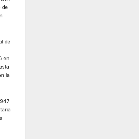
o de
in
al de
6 en
asta
n la
.947
taria
s