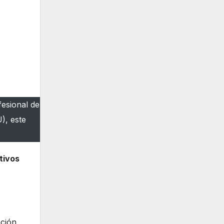
esional de
), este
tivos
ación