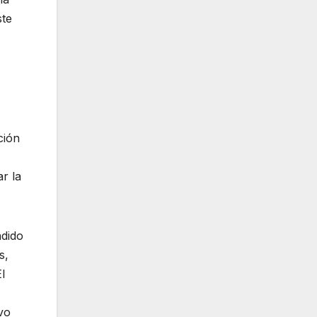
ste
ción
r la
ndido
s,
l
vo