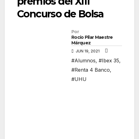
premios del XIII
Concurso de Bolsa
Por
Rocío Pilar Maestre
Márquez
JUN 19, 2021
#Alumnos
,
#Ibex 35
,
#Renta 4 Banco
,
#UHU