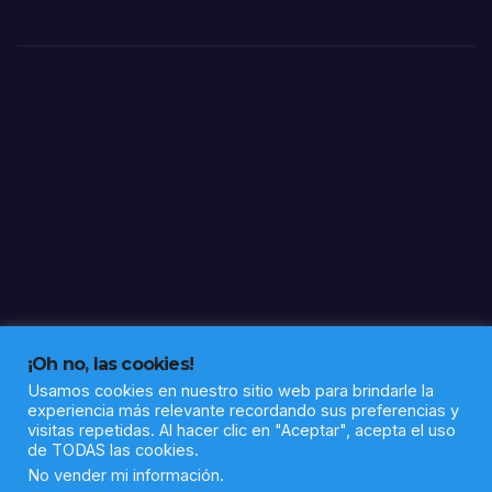
Villa
nuev
a de
los
Casti
llejo
s
¡Oh no, las cookies!
Usamos cookies en nuestro sitio web para brindarle la
experiencia más relevante recordando sus preferencias y
visitas repetidas. Al hacer clic en "Aceptar", acepta el uso
de TODAS las cookies.
Funciona gracias a WordPress
|
Tema: Newsup de
Themeansar
No vender mi información
.