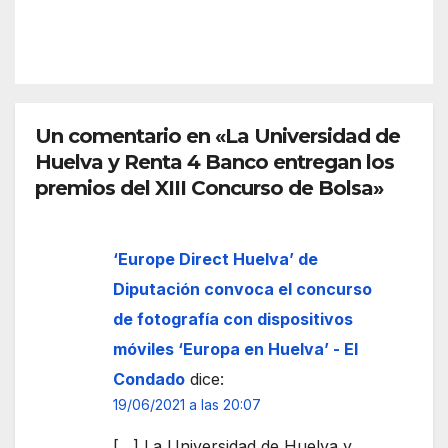
ona
más
IÓN
el
la
espa
front
cio
era
euro
de
peo
Un comentario en «La Universidad de
Ceut
Huelva y Renta 4 Banco entregan los
a
premios del XIII Concurso de Bolsa»
‘Europe Direct Huelva’ de
Diputación convoca el concurso
de fotografía con dispositivos
móviles ‘Europa en Huelva’ - El
Condado
dice:
19/06/2021 a las 20:07
[…] La Universidad de Huelva y