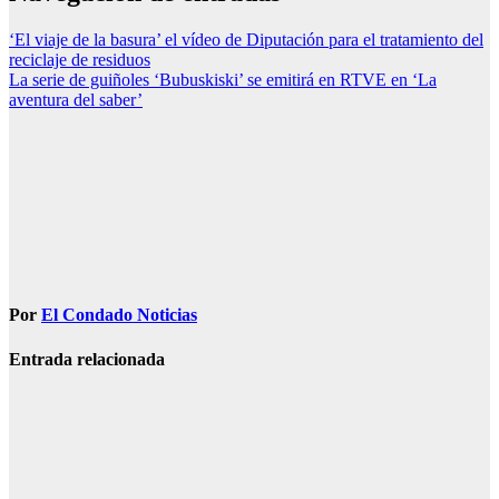
‘El viaje de la basura’ el vídeo de Diputación para el tratamiento del
reciclaje de residuos
La serie de guiñoles ‘Bubuskiski’ se emitirá en RTVE en ‘La
aventura del saber’
Por
El Condado Noticias
Entrada relacionada
SOCIEDAD
Muere una
agente de la
Guardia Civil