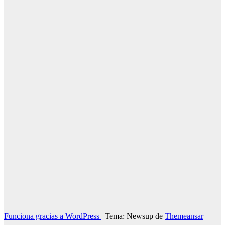
y la
Subdelegación
en Huelva
07/08/2026
Redacción
Funciona gracias a WordPress
|
Tema: Newsup de
Themeansar