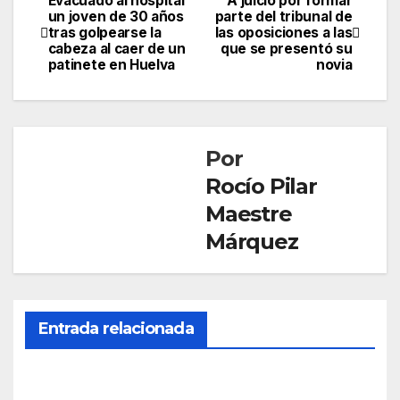
Evacuado al hospital
A juicio por formar
Navegación
un joven de 30 años
parte del tribunal de
tras golpearse la
las oposiciones a las
de
cabeza al caer de un
que se presentó su
patinete en Huelva
novia
entradas
Por
Rocío Pilar
Maestre
Márquez
Entrada relacionada
SOCIEDAD
Mue
re
una