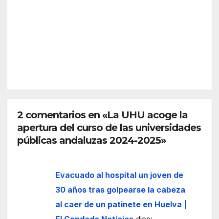
nge
desc
2026
n?
arta
Así
refor
funci
zar
REDACC
ona
más
IÓN
el
la
espa
front
cio
era
euro
de
peo
2 comentarios en «La UHU acoge la
Ceut
apertura del curso de las universidades
a
públicas andaluzas 2024-2025»
Evacuado al hospital un joven de
30 años tras golpearse la cabeza
al caer de un patinete en Huelva |
El Condado Noticias
dice: