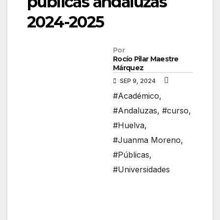
públicas andaluzas
2024-2025
Por
Rocío Pilar Maestre
Márquez
SEP 9, 2024
#Académico
,
#Andaluzas
,
#curso
,
#Huelva
,
#Juanma Moreno
,
#Públicas
,
#Universidades