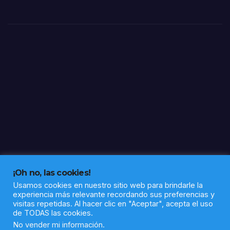
en
ape
nas
15
días
¡Oh no, las cookies!
Usamos cookies en nuestro sitio web para brindarle la
experiencia más relevante recordando sus preferencias y
visitas repetidas. Al hacer clic en "Aceptar", acepta el uso
de TODAS las cookies.
Funciona gracias a WordPress
|
Tema: Newsup de
Themeansar
No vender mi información
.