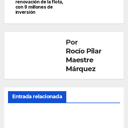
entradas
renovación de la flota,
con 9 millones de
inversión
Por
Rocío Pilar
Maestre
Márquez
Entrada relacionada
SOCIEDAD
Mue
re
una
AGO 5,
age