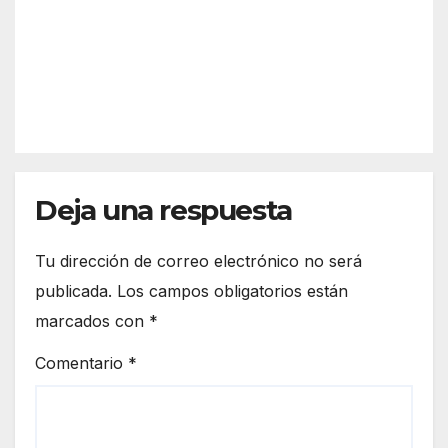
n?
arta
Así
refor
funci
zar
REDACC
ona
más
IÓN
el
la
espa
front
cio
era
euro
de
peo
Deja una respuesta
Ceut
a
Tu dirección de correo electrónico no será
publicada.
Los campos obligatorios están
marcados con
*
Comentario
*