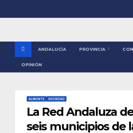
Saltar
al
contenido
ANDALUCÍA
PROVINCIA
CO
OPINIÓN
ALMONTE
SOCIEDAD
La Red Andaluza de 
seis municipios de l