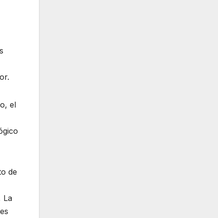
s
or.
o, el
ógico
to de
, La
 es