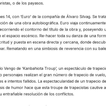
ristas, o de los payasos.
s 14, con ‘Euro’ de la compañía de Álvaro Silvag. Se trat
ación de una obra autobiográfica. Euro viaja continuamente
Recorriendo el contorno del título de la obra y, poseyendo 
n el espacio escénico. Re-hacer toda su danza de una for
critud y puesta en escena directa y cercana, donde descub
nar. Rematando en una simbiosis de reverencia con su bail
do Vengo de ‘Kanbahiota Troup’, un espectáculo de trapeci
o personajes realizan el gran número de trapecio de vuelo
s e intentos fallidos. La espectacularidad de un trapecio d
is de humor hace que esta troupe de trapecistas cautive a
 entrañable resolución de los conflictos.