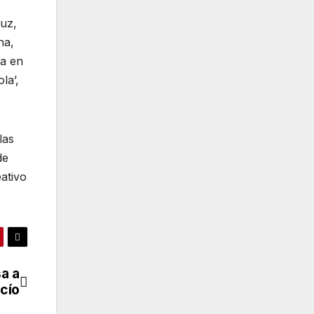
luz,
na,
ja en
la’,
las
de
ativo
a a
cío