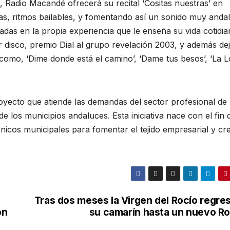
, Radio Macandé ofrecerá su recital ‘Cositas nuestras’ en
s, ritmos bailables, y fomentando así un sonido muy anda
as en la propia experiencia que le enseña su vida cotidia
 disco, premio Dial al grupo revelación 2003, y además de
omo, ‘Dime donde está el camino’, ‘Dame tus besos’, ‘La Lo
yecto que atiende las demandas del sector profesional de 
e los municipios andaluces. Esta iniciativa nace con el fin 
icos municipales para fomentar el tejido empresarial y cre
Tras dos meses la Virgen del Rocío regres
ón
su camarín hasta un nuevo Ro