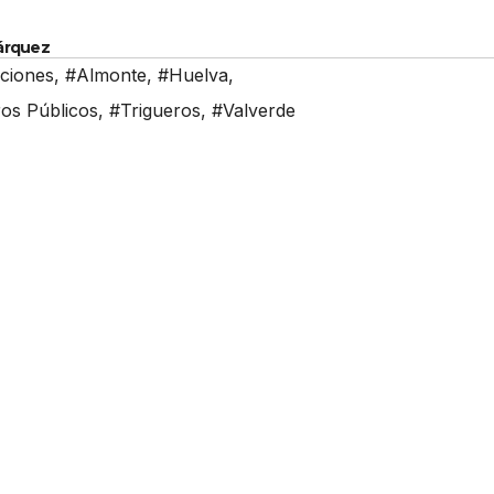
Márquez
ciones
,
#Almonte
,
#Huelva
,
os Públicos
,
#Trigueros
,
#Valverde