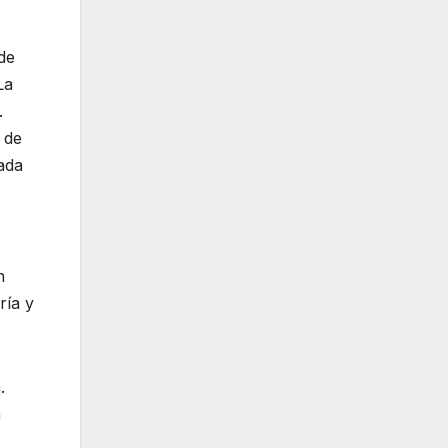
de
La
.
 de
ada
n
ría y
.
a