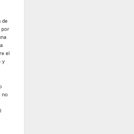
a de
 por
una
ma
re el
e y
o
, no
e
l