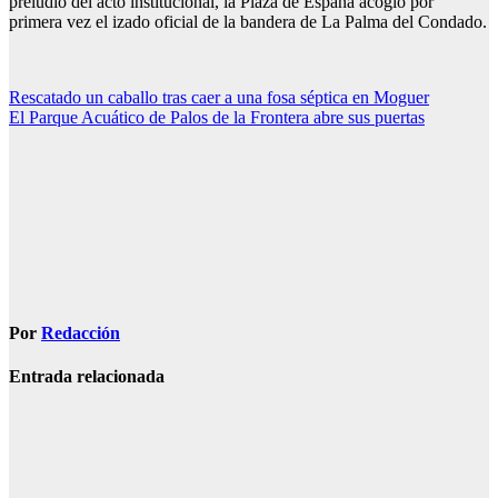
preludio del acto institucional, la Plaza de España acogió por
primera vez el izado oficial de la bandera de La Palma del Condado.
Navegación
Rescatado un caballo tras caer a una fosa séptica en Moguer
El Parque Acuático de Palos de la Frontera abre sus puertas
de
entradas
Por
Redacción
Entrada relacionada
CONDADO
LA PALMA
El