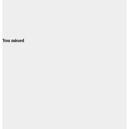
You missed
CONDADO
LA PALMA
El
Ayuntamiento
de La Palma
pide a la
población
extremar las
precauciones
ante la llegada
de una densa
nube de humo
09/08/2026