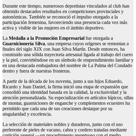
Durante este tiempo, numerosos deportistas vinculados al club han
obtenido destacados resultados en competiciones provinciales y
autonómicas. También se reconoció el impulso otorgado a la
participación femenina, favoreciendo una presencia cada vez más
activa y visible de las mujeres en el ámbito deportivo.
La
Medalla a la Promoción Empresarial
fue otorgada a
Guarnicionería Silva
, una empresa cuyos orígenes se remontan a
finales del siglo XIX con Juan Silva Martín. Desde entonces, ha
construido una sólida trayectoria artesanal ligada al trabajo del cuero
y la piel, convirtiéndose en un símbolo de emprendimiento familiar y
en una destacada embajadora del nombre de La Palma del Condado
dentro y fuera de nuestras fronteras.
A partir de la década de los noventa, junto a sus hijos Eduardo,
Ricardo y Juan Daniel, la firma inició una etapa de expansión que
consolidó una identidad basada en la calidad, la exclusividad y la
atención personalizada. Su especialización en artículos hípicos, sillas
de montar, guarniciones de enganche y complementos ecuestres ha
permitido que cada una de sus creaciones destaque por su
singularidad y excelencia.
La selección de materiales nobles y duraderos, junto con el uso
preferente de pieles de vacuno, cabra y cordero tratadas mediante
curtición vegetal —un procedimiento respetuoso con el medio