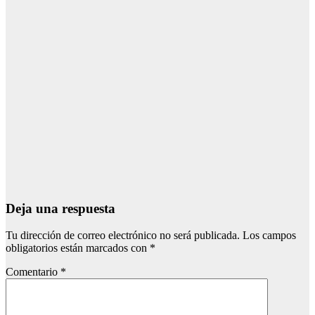
Ago 9, 2026
Redacción
CONDADO
NIEBLA
Continúan
cortadas la
HU-3106 y la
A-493 por el
incendio de
Niebla
Ago 8, 2026
Redacción
Deja una respuesta
Tu dirección de correo electrónico no será publicada.
Los campos
obligatorios están marcados con
*
Comentario
*