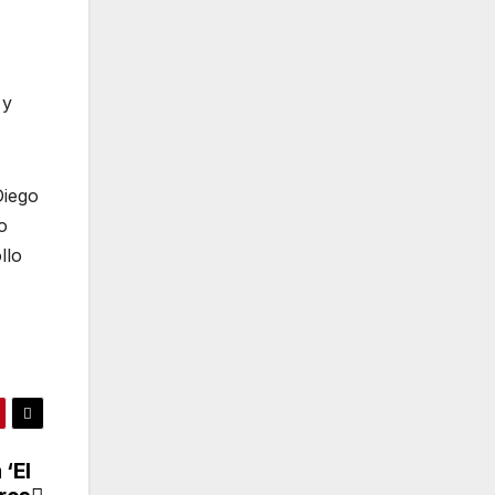
 y
Diego
o
llo
‘El