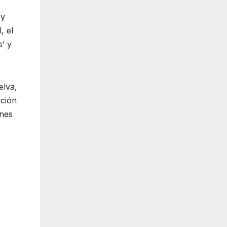
 y
, el
’ y
elva,
ación
ones