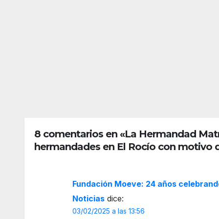
Alm
“Sig
onte
ue
publi
sus
AGO 3,
AGO 3,
ca el
pas
Ban
s”, e
2026
2026
do
lem
REDACC
REDAC
del
del
IÓN
IÓN
Rocí
Año
o
Jubi
Chic
ar
o
Roci
8 comentarios en «La Hermandad Matriz 
2026
ero
hermandades en El Rocío con motivo d
:
tráfi
co,
Fundación Moeve: 24 años celebrando
apar
Noticias
dice:
cami
03/02/2025 a las 13:56
ento