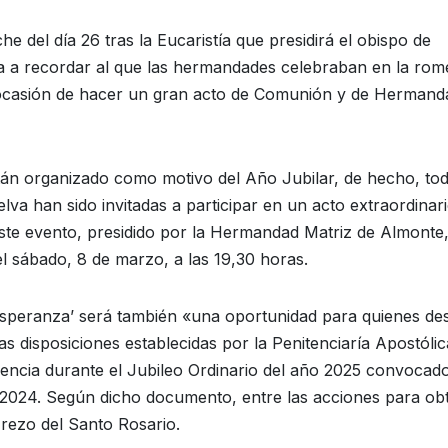
e del día 26 tras la Eucaristía que presidirá el obispo de
a a recordar al que las hermandades celebraban en la rom
la ocasión de hacer un gran acto de Comunión y de Hermand
stán organizado como motivo del Año Jubilar, de hecho, to
lva han sido invitadas a participar en un acto extraordinar
ste evento, presidido por la Hermandad Matriz de Almonte,
l sábado, 8 de marzo, a las 19,30 horas.
 Esperanza’ será también «una oportunidad para quienes de
las disposiciones establecidas por la Penitenciaría Apostóli
encia durante el Jubileo Ordinario del año 2025 convocad
 2024. Según dicho documento, entre las acciones para ob
l rezo del Santo Rosario.