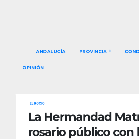
Saltar
al
contenido
ANDALUCÍA
PROVINCIA
CON
OPINIÓN
EL ROCIO
La Hermandad Matriz
rosario público con