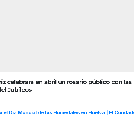
El
Año
Jubil
JUL 16,
o
ar
l
Roci
2026
a
ero
C
REDACC
se
IÓN
abrir
l
á el
15 de
agos
celebrará en abril un rosario público con las
to, a
el Jubileo»
las
puer
tas
 el Día Mundial de los Humedales en Huelva | El Condad
del
Rocí
o