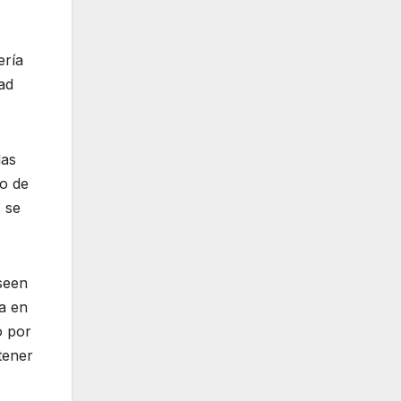
ería
ad
das
io de
 se
seen
ca en
o por
tener