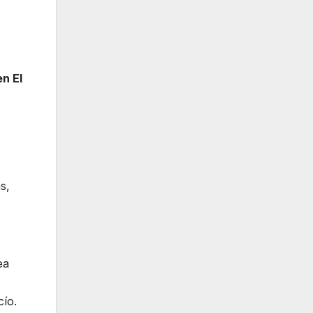
n El
s,
ea
cío.