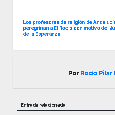
Los profesores de religión de Andalucí
Navegación
peregrinan a El Rocío con motivo del Ju
de
de la Esperanza
entradas
Por
Rocío Pila
Entrada relacionada
EL ROCIO
TRASLADO
EL ROCIO