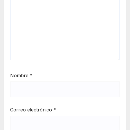
ante
s
huye
ron
Nombre
*
Correo electrónico
*