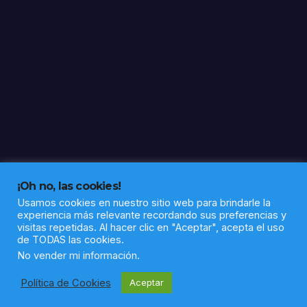
os,
porq
ue
ya
llega
tu
Rein
a”
¡Oh no, las cookies!
Usamos cookies en nuestro sitio web para brindarle la
experiencia más relevante recordando sus preferencias y
visitas repetidas. Al hacer clic en "Aceptar", acepta el uso
de TODAS las cookies.
Funciona gracias a WordPress
|
Tema: Newsup de
Themeansar
No vender mi información
.
Política de Cookies
Aceptar
Política de privacidad
Aviso legal
Sobre nosotros