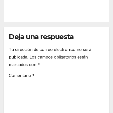
hach
ejal
IÓN
ís en
José
el río
Luis
Pied
Cont
ras
reras
tras
Deja una respuesta
a no
una
adsc
pers
rito
Tu dirección de correo electrónico no será
ecuc
publicada.
Los campos obligatorios están
ión:
marcados con
*
la
emb
Comentario
*
arca
ción
enca
lló y
sus
ocup