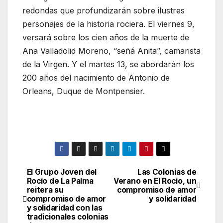
redondas que profundizarán sobre ilustres
personajes de la historia rociera. El viernes 9,
versará sobre los cien años de la muerte de
Ana Valladolid Moreno, “señá Anita”, camarista
de la Virgen. Y el martes 13, se abordarán los
200 años del nacimiento de Antonio de
Orleans, Duque de Montpensier.
El Grupo Joven del
Las Colonias de
Navegación
Rocío de La Palma
Verano en El Rocío, un
reitera su
compromiso de amor
de
compromiso de amor
y solidaridad
y solidaridad con las
entradas
tradicionales colonias