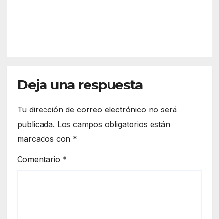
Rein
del
apar
REDACC
a”
Año
cami
IÓN
Jubil
ento
ar
s y
Roci
nor
ero
mas
Deja una respuesta
para
la
Veni
Tu dirección de correo electrónico no será
da
publicada.
Los campos obligatorios están
de la
marcados con
*
Virg
en
Comentario
*