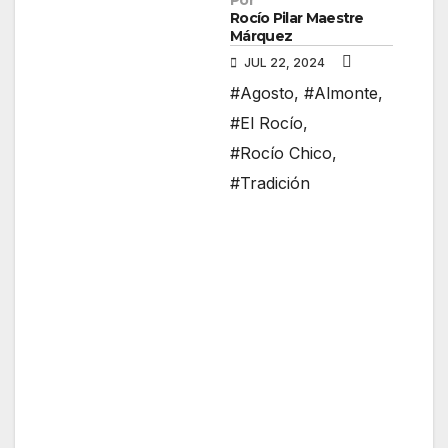
Por
Rocío Pilar Maestre
Márquez
JUL 22, 2024
#Agosto
,
#Almonte
,
#El Rocío
,
#Rocío Chico
,
#Tradición