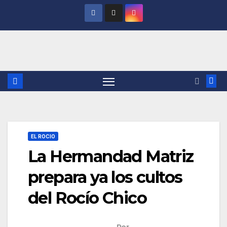
Saltar
al
contenido
EL ROCIO
La Hermandad Matriz
prepara ya los cultos
del Rocío Chico