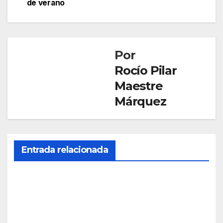
de verano
Por
Rocío Pilar
Maestre
Márquez
EL ROCIO
Entrada relacionada
TRASLADO
Carl
os
Herr
AGO 6,
era
2026
exalt