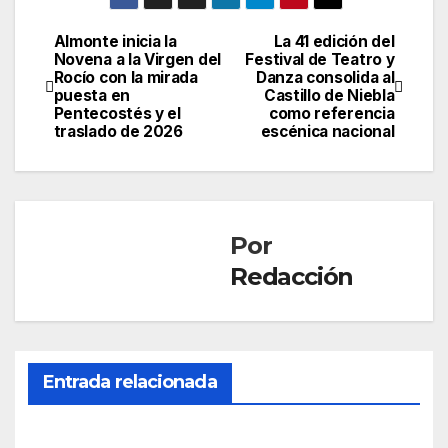
Almonte inicia la
La 41 edición del
Navegación
Novena a la Virgen del
Festival de Teatro y
Rocío con la mirada
Danza consolida al
de
puesta en
Castillo de Niebla
Pentecostés y el
como referencia
entradas
traslado de 2026
escénica nacional
Por
Redacción
CONDADO
Entrada relacionada
NIEBLA
La
Junt