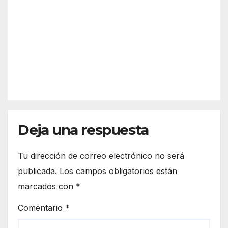
ullos
nto
AGO 6,
de
Par
prev
2026
Los
del
entiv
Mila
Con
o de
gros
dad
REDACC
dos
ya
o
alde
IÓN
está
as
en
Palo
s de
la
Deja una respuesta
Fron
tera
Tu dirección de correo electrónico no será
publicada.
Los campos obligatorios están
marcados con
*
Comentario
*