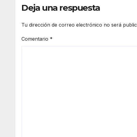
en el
Deja una respuesta
peri
odo
Tu dirección de correo electrónico no será publi
mus
ulm
Comentario
*
án
de la
local
idad