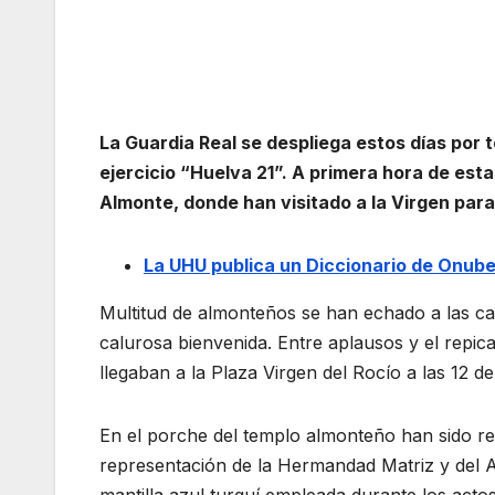
La Guardia Real se despliega estos días por 
ejercicio “Huelva 21”. A primera hora de est
Almonte, donde han visitado a la Virgen para
La UHU publica un Diccionario de Onub
Multitud de almonteños se han echado a las call
calurosa bienvenida. Entre aplausos y el repic
llegaban a la Plaza Virgen del Rocío a las 12 de
En el porche del templo almonteño han sido rec
representación de la Hermandad Matriz y del 
mantilla azul turquí empleada durante los acto