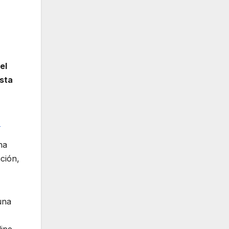
el
asta
n
na
ción,
una
lipe