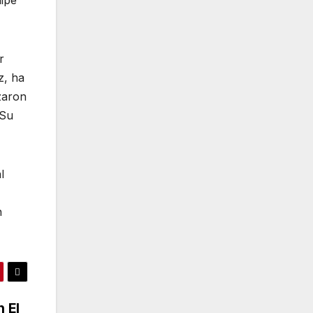
r
z, ha
izaron
 Su
l
n
n El