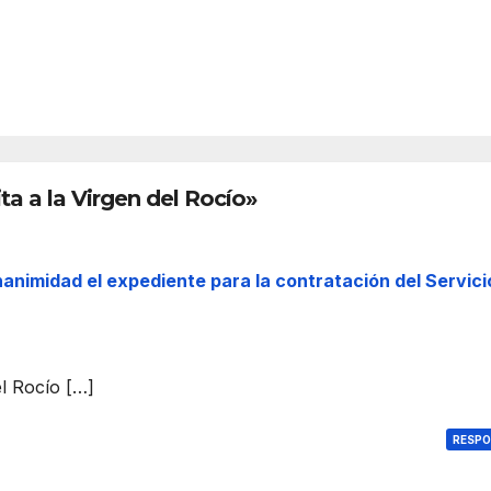
e
ce
aco
C
REDACC
mpa
IÓN
ñami
ento
a los
visita
ta a la Virgen del Rocío»
ntes
s
dura
nte
animidad el expediente para la contratación del Servici
a
la
esta
ncia
de la
el Rocío […]
Virg
en
RESP
en
Alml