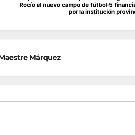
Rocío el nuevo campo de fútbol-5 financi
por la institución provin
r Maestre Márquez
E
ALMONTE
O
CONDADO
“Alm
e
onte
Aco
,
AGO 4,
ge”
ofre
2026