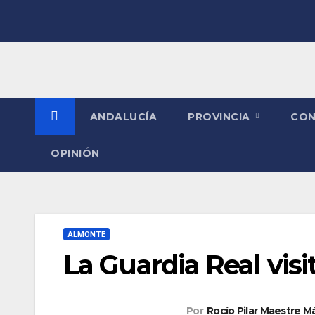
Saltar
al
contenido
ANDALUCÍA
PROVINCIA
CO
OPINIÓN
ALMONTE
La Guardia Real visi
Por
Rocío Pilar Maestre 