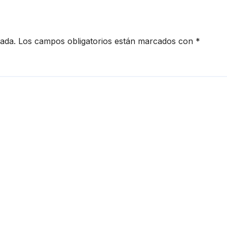
onte
cada.
Los campos obligatorios están marcados con
*