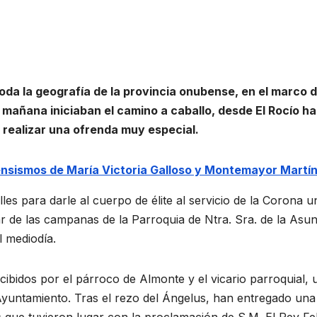
toda la geografía de la provincia onubense, en el marco d
a mañana iniciaban el camino a caballo, desde El Rocío h
 realizar una ofrenda muy especial.
ensismos de María Victoria Galloso y Montemayor Martí
es para darle al cuerpo de élite al servicio de la Corona u
ar de las campanas de la Parroquia de Ntra. Sra. de la Asun
l mediodía.
ibidos por el párroco de Almonte y el vicario parroquial, 
Ayuntamiento. Tras el rezo del Ángelus, han entregado una
s que tuvieron lugar con la proclamación de S.M. El Rey Fe