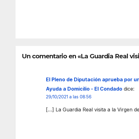
histo
virg
ria
n a
REDACC
REDAC
del
sus
IÓN
IÓN
mun
may
icipi
ores
o
y a
con
las
Un comentario en «La Guardia Real visi
la
pers
cons
ona
truc
con
El Pleno de Diputación aprueba por un
ción
disc
de
paci
Ayuda a Domicilio - El Condado
dice:
una
dad
29/10/2021 a las 08:56
torre
[…] La Guardia Real visita a la Virgen d
med
ieval
inspi
rada