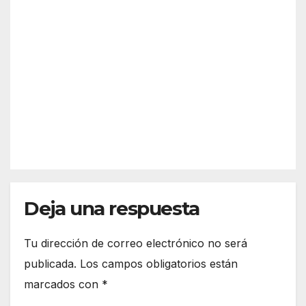
a
é es
previ
Sche
a y
AGO 5,
nge
desc
2026
n?
arta
Así
refor
funci
zar
REDACC
ona
más
IÓN
el
la
espa
front
cio
era
euro
de
peo
Deja una respuesta
Ceut
a
Tu dirección de correo electrónico no será
publicada.
Los campos obligatorios están
marcados con
*