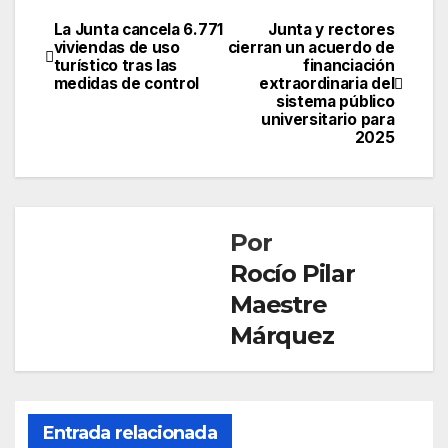
La Junta cancela 6.771
Junta y rectores
Navegación
viviendas de uso
cierran un acuerdo de
turístico tras las
financiación
de
medidas de control
extraordinaria del
sistema público
entradas
universitario para
2025
Por
Rocío Pilar
Maestre
Márquez
Entrada relacionada
SOCIEDAD