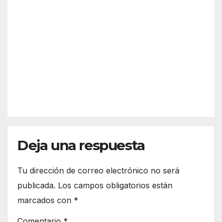
é es
previ
Sche
a y
AGO 5,
nge
desc
2026
n?
arta
Así
refor
funci
zar
REDACC
ona
más
IÓN
el
la
espa
front
cio
era
euro
de
peo
Deja una respuesta
Ceut
a
Tu dirección de correo electrónico no será
publicada.
Los campos obligatorios están
marcados con
*
Comentario
*