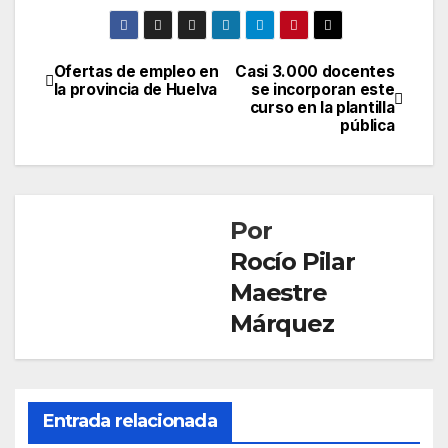
Ofertas de empleo en
Casi 3.000 docentes
Navegación
la provincia de Huelva
se incorporan este
curso en la plantilla
de
pública
entradas
Por
Rocío Pilar
Maestre
Márquez
Entrada relacionada
SOCIEDAD
Mue