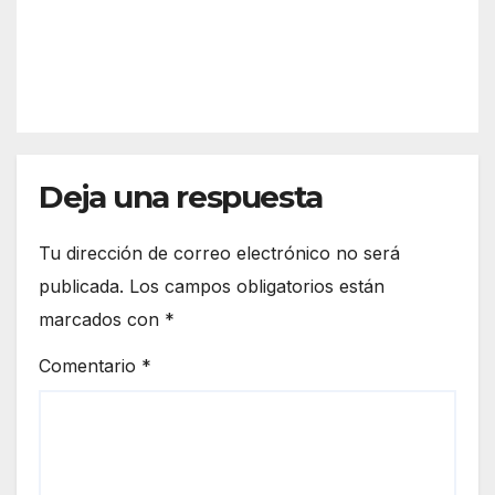
refor
funci
zar
REDACC
ona
más
IÓN
el
la
espa
front
cio
era
euro
de
peo
Deja una respuesta
Ceut
a
Tu dirección de correo electrónico no será
publicada.
Los campos obligatorios están
marcados con
*
Comentario
*