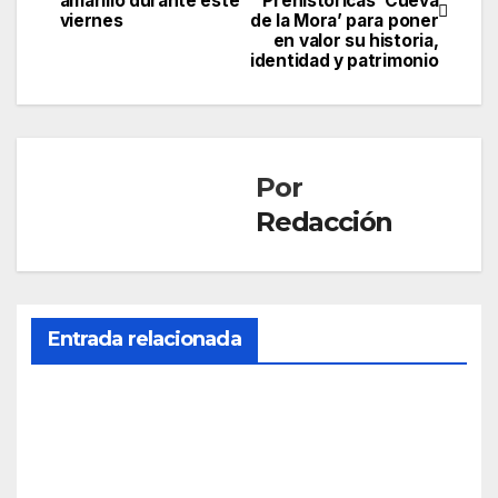
amarillo durante este
Prehistóricas ‘Cueva
de
viernes
de la Mora’ para poner
en valor su historia,
entradas
identidad y patrimonio
Por
Redacción
Entrada relacionada
SOCIEDAD
Mue
re
una
AGO 5,
age
2026
nte