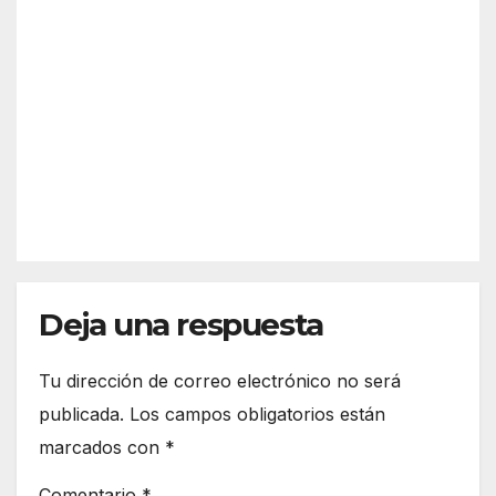
é es
previ
Sche
a y
AGO 5,
nge
desc
2026
n?
arta
Así
refor
funci
zar
REDACC
ona
más
IÓN
el
la
espa
front
cio
era
euro
de
peo
Deja una respuesta
Ceut
a
Tu dirección de correo electrónico no será
publicada.
Los campos obligatorios están
marcados con
*
Comentario
*