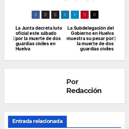
La Junta decreta luto
La Subdelegación del
Navegación
oficial este sábado
Gobierno en Huelva
por la muerte de dos
muestra su pesar por
de
guardias civiles en
la muerte de dos
Huelva
guardias civiles
entradas
Por
Redacción
Entrada relacionada
SOCIEDAD
Mue