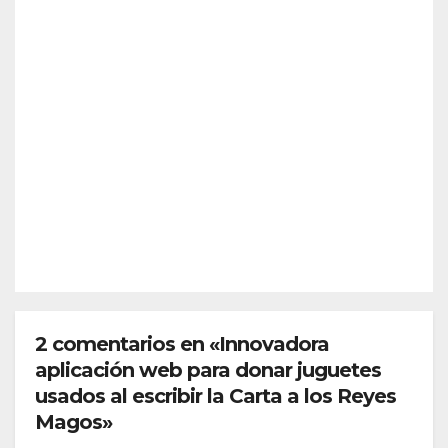
reja
IÓN
alert
SOCIEDAD
¿Qu
a
é es
previ
Sche
a y
AGO 5,
nge
desc
2026
n?
arta
Así
refor
funci
zar
REDACC
ona
más
IÓN
el
la
espa
front
cio
era
euro
de
peo
2 comentarios en «Innovadora
Ceut
aplicación web para donar juguetes
a
usados al escribir la Carta a los Reyes
Magos»