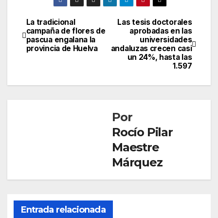
La tradicional
Las tesis doctorales
Navegación
campaña de flores de
aprobadas en las
pascua engalana la
universidades
de
provincia de Huelva
andaluzas crecen casi
un 24%, hasta las
entradas
1.597
Por
Rocío Pilar
Maestre
Márquez
Entrada relacionada
SOCIEDAD