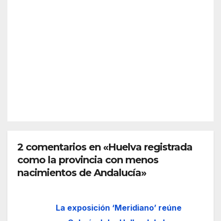
a
é es
previ
Sche
a y
AGO 5,
nge
desc
2026
n?
arta
Así
refor
funci
zar
REDACC
ona
más
IÓN
el
la
espa
front
cio
era
euro
de
peo
2 comentarios en «Huelva registrada
Ceut
como la provincia con menos
a
nacimientos de Andalucía»
La exposición ‘Meridiano’ reúne