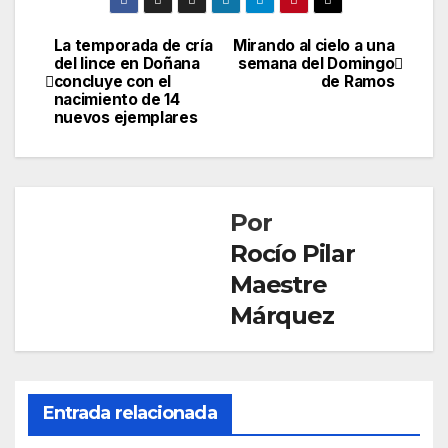
La temporada de cría
Mirando al cielo a una
Navegación
del lince en Doñana
semana del Domingo
concluye con el
de Ramos
de
nacimiento de 14
nuevos ejemplares
entradas
Por
Rocío Pilar
Maestre
Márquez
Entrada relacionada
SOCIEDAD
Mue