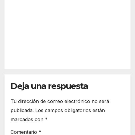
é es
previ
Sche
a y
AGO 5,
nge
desc
2026
n?
arta
Así
refor
funci
zar
REDACC
ona
más
IÓN
el
la
espa
front
cio
era
euro
de
peo
Deja una respuesta
Ceut
a
Tu dirección de correo electrónico no será
publicada.
Los campos obligatorios están
marcados con
*
Comentario
*