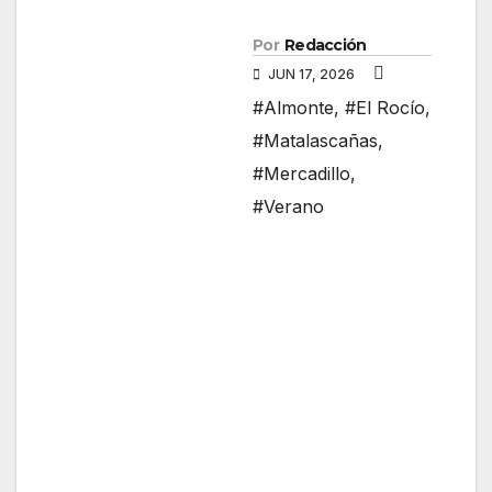
Por
Redacción
JUN 17, 2026
#Almonte
,
#El Rocío
,
#Matalascañas
,
#Mercadillo
,
#Verano