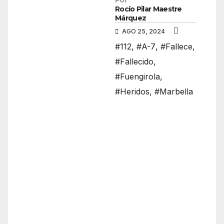
Por
Rocío Pilar Maestre
Márquez
AGO 25, 2024
#112
,
#A-7
,
#Fallece
,
#Fallecido
,
#Fuengirola
,
#Heridos
,
#Marbella