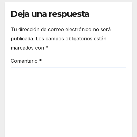
euro
de
peo
Deja una respuesta
Ceut
a
Tu dirección de correo electrónico no será
publicada.
Los campos obligatorios están
marcados con
*
Comentario
*