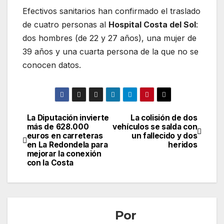
Efectivos sanitarios han confirmado el traslado
de cuatro personas al
Hospital Costa del Sol
:
dos hombres (de 22 y 27 años), una mujer de
39 años y una cuarta persona de la que no se
conocen datos.
La Diputación invierte
La colisión de dos
Navegación
más de 628.000
vehículos se salda con
euros en carreteras
un fallecido y dos
de
en La Redondela para
heridos
mejorar la conexión
entradas
con la Costa
Por