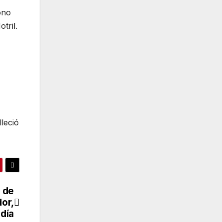
ono
tril.
lleció
a de
dor,
 día