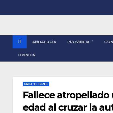
Saltar
al
contenido
ANDALUCÍA
PROVINCIA
CO
OPINIÓN
UNCATEGORIZED
Fallece atropellado
edad al cruzar la au