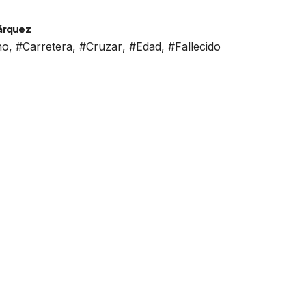
Márquez
no
,
#Carretera
,
#Cruzar
,
#Edad
,
#Fallecido