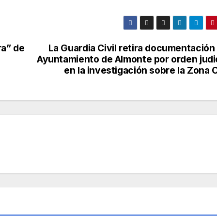
ra” de
La Guardia Civil retira documentación
Ayuntamiento de Almonte por orden judic
en la investigación sobre la Zona 
CONDADO
O
LUCENA
MOGUER
Extin