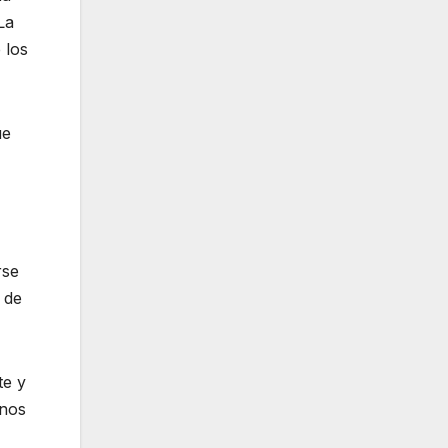
La
 los
ue
rse
 de
te y
inos