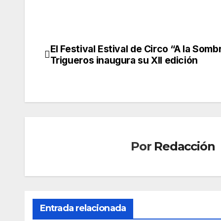
El Festival Estival de Circo “A la Somb
Navegación
Trigueros inaugura su XII edición
de
entradas
Por
Redacción
CONDADO
CONDAD
Entrada relacionada
PALOS
LUCENA
La
Nue