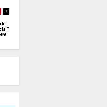
 del
ial
ORA