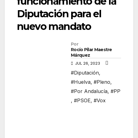
funcionamiento de la
Diputación para el
nuevo mandato
Por
Rocío Pilar Maestre
Márquez
JUL 26, 2023
#Diputación
,
#Huelva
,
#Pleno
,
#Por Andalucía
,
#PP
,
#PSOE
,
#Vox