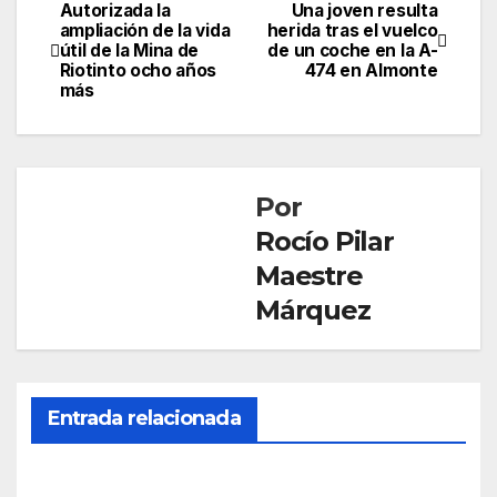
Autorizada la
Una joven resulta
Navegación
ampliación de la vida
herida tras el vuelco
útil de la Mina de
de un coche en la A-
de
Riotinto ocho años
474 en Almonte
más
entradas
Por
Rocío Pilar
Maestre
Márquez
Entrada relacionada
SOCIEDAD
Mue
re