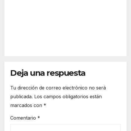
AGO 5,
nge
desc
2026
n?
arta
Así
refor
funci
zar
REDACC
ona
más
IÓN
el
la
espa
front
cio
era
euro
de
peo
Deja una respuesta
Ceut
a
Tu dirección de correo electrónico no será
publicada.
Los campos obligatorios están
marcados con
*
Comentario
*