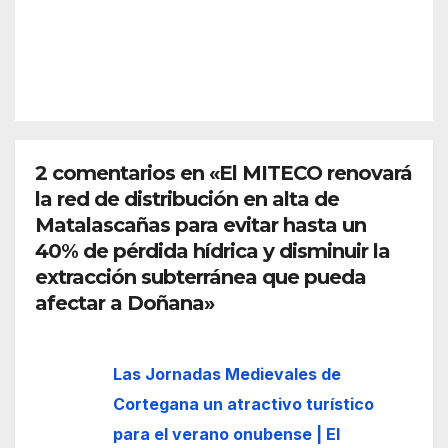
del
n a
Puer
REDACC
sus
to
IÓN
may
ores
y a
las
pers
2 comentarios en «El MITECO renovará
onas
la red de distribución en alta de
con
Matalascañas para evitar hasta un
disca
40% de pérdida hídrica y disminuir la
paci
extracción subterránea que pueda
dad
afectar a Doñana»
Las Jornadas Medievales de
Cortegana un atractivo turístico
para el verano onubense | El