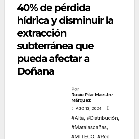
40% de pérdida
hídrica y disminuir la
extracción
subterránea que
pueda afectar a
Doñana
Por
Rocío Pilar Maestre
Márquez
AGO 13, 2024
#Alta
,
#Distribución
,
#Matalascañas
,
#MITECO
,
#Red