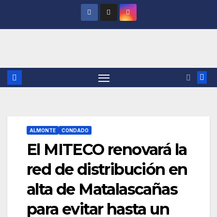
Saltar
al
contenido
ALMONTE
CONDADO
El MITECO renovará la
red de distribución en
alta de Matalascañas
para evitar hasta un