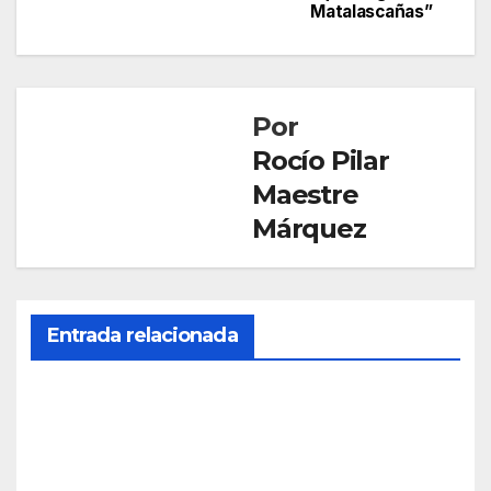
Matalascañas”
entradas
Por
Rocío Pilar
Maestre
Márquez
CONDADO
Entrada relacionada
LUCENA
Nue
vo
ince
AGO 5,
ndio
2026
fore