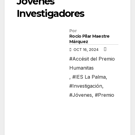
Jóvenes
Investigadores
Por
Rocío Pilar Maestre
Márquez
OCT 16, 2024
#Accésit del Premio
Humanitas
,
#IES La Palma
,
#Investigación
,
#Jóvenes
,
#Premio