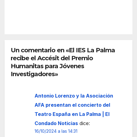
inici
ción
REDACC
ó
de
IÓN
junt
una
o a
torre
una
med
carr
ieval
eter
Un comentario en «El IES La Palma
inspi
a y el
recibe el Accésit del Premio
rada
alcal
en el
Humanitas para Jóvenes
de
peri
Investigadores»
apu
odo
nta a
mus
una
Antonio Lorenzo y la Asociación
ulm
posi
án
AFA presentan el concierto del
ble
de la
Teatro España en La Palma | El
negli
local
Condado Noticias
dice:
genc
idad
16/10/2024 a las 14:31
ia