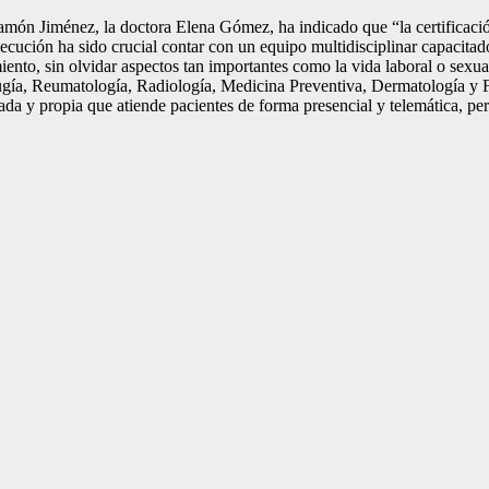
amón Jiménez, la doctora Elena Gómez, ha indicado que “la certificació
secución ha sido crucial contar con un equipo multidisciplinar capacit
amiento, sin olvidar aspectos tan importantes como la vida laboral o sex
ugía, Reumatología, Radiología, Medicina Preventiva, Dermatología y Fa
ada y propia que atiende pacientes de forma presencial y telemática, pe