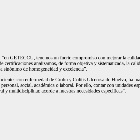
en GETECCU, tenemos un fuerte compromiso con mejorar la calidad de v
de certificaciones analizamos, de forma objetiva y sistematizada, la cali
sea sinónimo de homogeneidad y excelencia”.
 pacientes con enfermedad de Crohn y Colitis Ulcerosa de Huelva, ha m
a personal, social, académica o laboral. Por ello, contar con unidades es
al y multidisciplinar, acorde a nuestras necesidades específicas”.