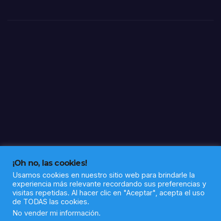
oper
ativo
logra
cons
olida
r
gran
part
e del
perí
metr
o
¡Oh no, las cookies!
Usamos cookies en nuestro sitio web para brindarle la
experiencia más relevante recordando sus preferencias y
visitas repetidas. Al hacer clic en "Aceptar", acepta el uso
de TODAS las cookies.
Funciona gracias a WordPress
|
Tema: Newsup de
Themeansar
No vender mi información
.