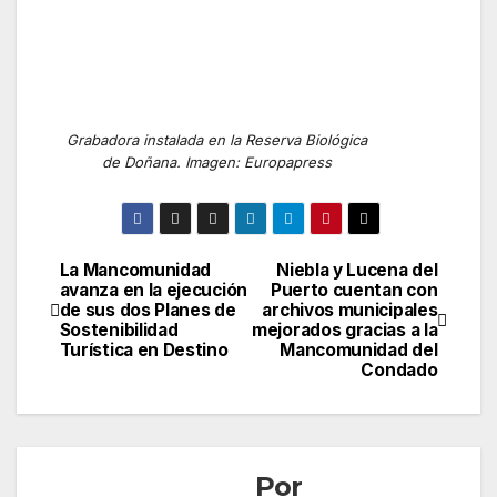
Grabadora instalada en la Reserva Biológica
de Doñana. Imagen: Europapress
La Mancomunidad
Niebla y Lucena del
Navegación
avanza en la ejecución
Puerto cuentan con
de sus dos Planes de
archivos municipales
de
Sostenibilidad
mejorados gracias a la
Turística en Destino
Mancomunidad del
entradas
Condado
Por