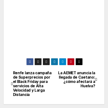
Renfe lanza campaña
La AEMET anuncia la
Navegación
de Superprecios por
llegada de Caetano:
el Black Friday para
¿cómo afectará a
de
servicios de Alta
Huelva?
Velocidad y Larga
entradas
Distancia