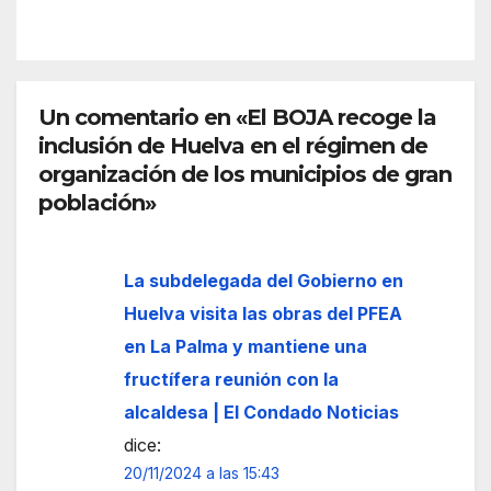
el
la
espa
front
cio
era
euro
de
peo
Un comentario en «El BOJA recoge la
Ceut
inclusión de Huelva en el régimen de
a
organización de los municipios de gran
población»
La subdelegada del Gobierno en
Huelva visita las obras del PFEA
en La Palma y mantiene una
fructífera reunión con la
alcaldesa | El Condado Noticias
dice:
20/11/2024 a las 15:43