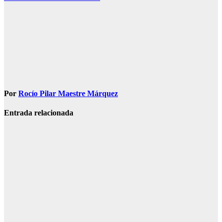
Por
Rocío Pilar Maestre Márquez
Entrada relacionada
SOCIEDAD
Muere una
agente de la
Guardia Civil
tras ser
tiroteada por
su expareja
Ago 5, 2026