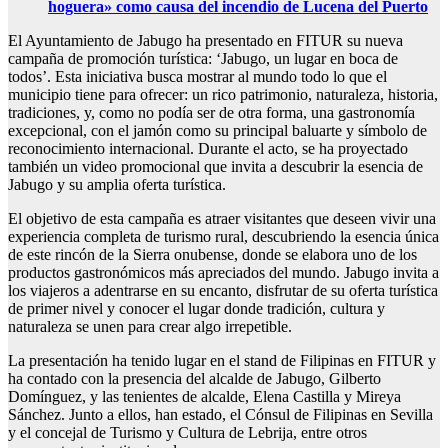
hoguera» como causa del incendio de Lucena del Puerto
El Ayuntamiento de Jabugo ha presentado en FITUR su nueva
campaña de promoción turística: ‘Jabugo, un lugar en boca de
todos’. Esta iniciativa busca mostrar al mundo todo lo que el
municipio tiene para ofrecer: un rico patrimonio, naturaleza, historia,
tradiciones, y, como no podía ser de otra forma, una gastronomía
excepcional, con el jamón como su principal baluarte y símbolo de
reconocimiento internacional. Durante el acto, se ha proyectado
también un video promocional que invita a descubrir la esencia de
Jabugo y su amplia oferta turística.
El objetivo de esta campaña es atraer visitantes que deseen vivir una
experiencia completa de turismo rural, descubriendo la esencia única
de este rincón de la Sierra onubense, donde se elabora uno de los
productos gastronómicos más apreciados del mundo. Jabugo invita a
los viajeros a adentrarse en su encanto, disfrutar de su oferta turística
de primer nivel y conocer el lugar donde tradición, cultura y
naturaleza se unen para crear algo irrepetible.
La presentación ha tenido lugar en el stand de Filipinas en FITUR y
ha contado con la presencia del alcalde de Jabugo, Gilberto
Domínguez, y las tenientes de alcalde, Elena Castilla y Mireya
Sánchez. Junto a ellos, han estado, el Cónsul de Filipinas en Sevilla
y el concejal de Turismo y Cultura de Lebrija, entre otros