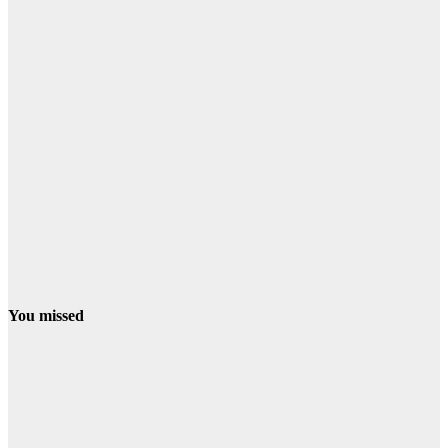
You missed
PROVINCIA
El programa
ERACIS+ de
Minas de