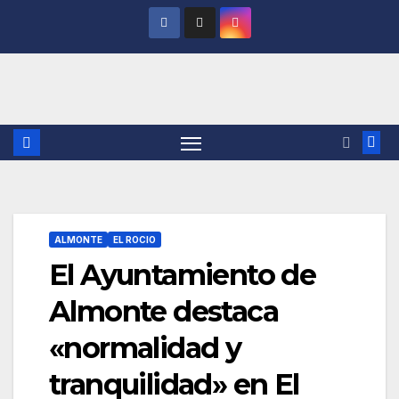
Saltar
al
contenido
ALMONTE
EL ROCIO
El Ayuntamiento de
Almonte destaca
«normalidad y
tranquilidad» en El