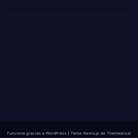
da
ría
de
una
dens
a
nub
e de
hum
o
Funciona gracias a WordPress
|
Tema: Newsup de
Themeansar