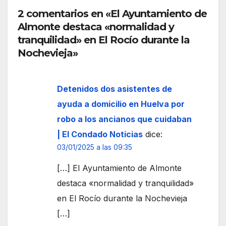
ya
de la
pers
2 comentarios en «El Ayuntamiento de
llega
local
onas
Almonte destaca «normalidad y
tu
idad
con
Rein
tranquilidad» en El Rocío durante la
disca
a”
Nochevieja»
paci
dad
Detenidos dos asistentes de
ayuda a domicilio en Huelva por
robo a los ancianos que cuidaban
| El Condado Noticias
dice:
03/01/2025 a las 09:35
[…] El Ayuntamiento de Almonte
destaca «normalidad y tranquilidad»
en El Rocío durante la Nochevieja
[…]