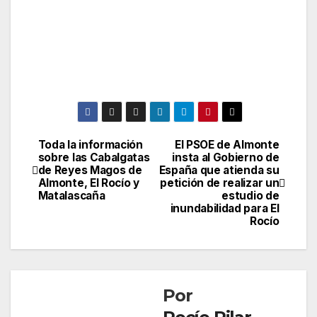
Toda la información
El PSOE de Almonte
Navegación
sobre las Cabalgatas
insta al Gobierno de
de Reyes Magos de
España que atienda su
de
Almonte, El Rocío y
petición de realizar un
Matalascaña
estudio de
entradas
inundabilidad para El
Rocío
Por