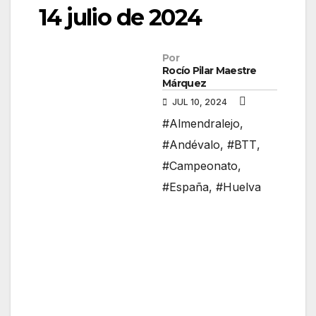
14 julio de 2024
Por
Rocío Pilar Maestre
Márquez
JUL 10, 2024
#Almendralejo
,
#Andévalo
,
#BTT
,
#Campeonato
,
#España
,
#Huelva