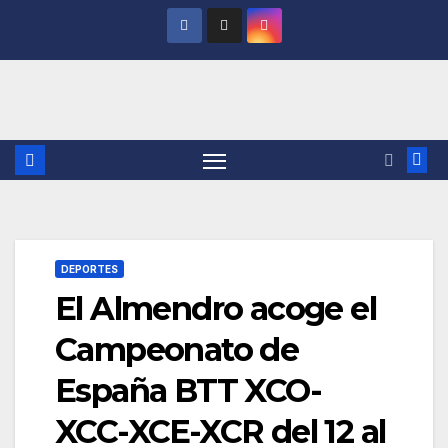
Saltar
al
contenido
DEPORTES
El Almendro acoge el
Campeonato de
España BTT XCO-
XCC-XCE-XCR del 12 al