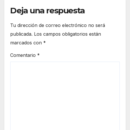
euro
de
peo
Deja una respuesta
Ceut
a
Tu dirección de correo electrónico no será
publicada.
Los campos obligatorios están
marcados con
*
Comentario
*