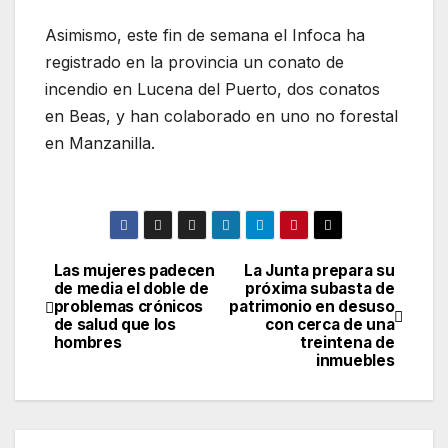
Asimismo, este fin de semana el Infoca ha
registrado en la provincia un conato de
incendio en Lucena del Puerto, dos conatos
en Beas, y han colaborado en uno no forestal
en Manzanilla.
Las mujeres padecen
La Junta prepara su
Navegación
de media el doble de
próxima subasta de
problemas crónicos
patrimonio en desuso
de
de salud que los
con cerca de una
hombres
treintena de
entradas
inmuebles