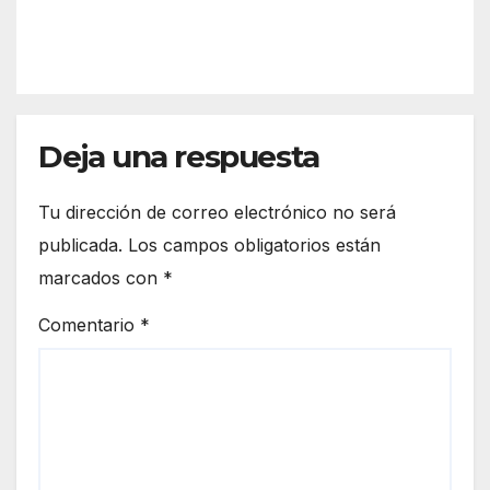
ona
más
IÓN
el
la
espa
front
cio
era
euro
de
peo
Deja una respuesta
Ceut
a
Tu dirección de correo electrónico no será
publicada.
Los campos obligatorios están
marcados con
*
Comentario
*