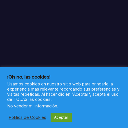
¡Oh no, las cookies!
Usamos cookies en nuestro sitio web para brindarle la
experiencia más relevante recordando sus preferencias y
visitas repetidas. Al hacer clic en "Aceptar", acepta el uso
de TODAS las cookies.
Funciona gracias a WordPress
|
Tema: Newsup de
Themeansar
No vender mi información
.
Política de Cookies
Aceptar
Política de privacidad
Aviso legal
Sobre nosotros